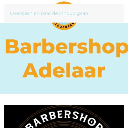
Overslaan en naar de inhoud gaan
Barbersho
Adelaar