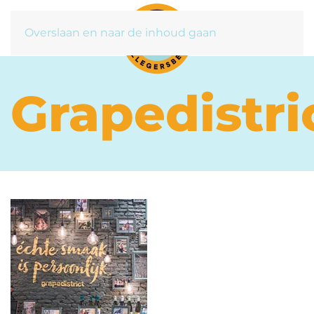
Overslaan en naar de inhoud gaan
Grapedistri