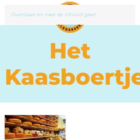
Overslaan en naar de inhoud gaan
Het
Kaasboertj